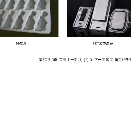
PP塑料
PET吸塑泡壳
第3页/共3页
首页
上一页
[1]
[2]
3
下一页 尾页 每页12条/