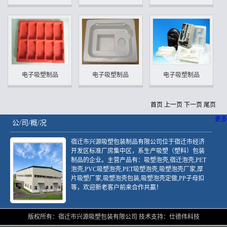
电子吸塑制品
电子吸塑制品
电子吸塑制品
首页 上一页
下一页
尾页
更多
公/司/概/况
宿迁市兴源吸塑包装制品有限公司位于宿迁市经济
开发区标准厂房集中区，系生产吸塑（塑料）包装
制品的企业。主营产品有：吸塑泡壳,宿迁泡壳,PET
泡壳,PVC吸塑泡壳,PET吸塑泡壳,吸塑泡壳厂家,厚
片吸塑厂家,吸塑泡壳包装,吸塑泡壳定做,PP子母扣
等，欢迎新老客户前来合作共赢！
版权所有：
宿迁市兴源吸塑包装有限公司
技术支持：仕德伟科技